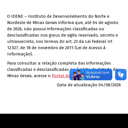
Marca de links
font_download
R
O IDENE – Instituto de Desenvolvimento do Norte e
cached
e
Nordeste de Minas Gerais informa que, até 04 de agosto
p
de 2026, não possui informações classificadas ou
o
desclassificadas nos graus de sigilo reservado, secreto e
r
ultrassecreto, nos termos do art. 23 da Lei Federal nº
t
12.527, de 18 de novembro de 2011 (Lei de Acesso à
o
Informação).
d
a
Para consultar a relação completa das informações
s
classificadas e desclassificadas no âmbito do Estado de
a
Minas Gerais, acesse o
Portal do e-SIC.
s
o
Data de atualização 04/08/2026
p
ç
õ
e
s
d
e