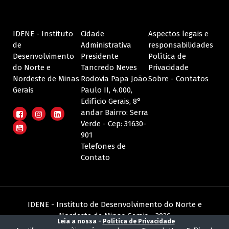
IDENE - Instituto
Cidade
Aspectos legais e
de
Administrativa
responsabilidades
Desenvolvimento
Presidente
Política de
do Norte e
Tancredo Neves
Privacidade
Nordeste de Minas
Rodovia Papa João
Sobre - Contatos
Gerais
Paulo II, 4.000,
Edifício Gerais, 8°
andar Bairro: Serra
Verde - Cep: 31630-
901
Telefones de
Contato
IDENE - Instituto de Desenvolvimento do Norte e
Nordeste de Minas Gerais - 2026
Leia a nossa -
Politica de Privacidade
Todos os direitos reservados -
Desenvolvido
pelo