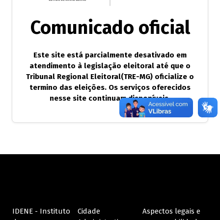
Marca de links
font_download
Comunicado oficial
R
cached
e
p
Este site está parcialmente desativado em
o
r
atendimento à legislação eleitoral até que o
t
Tribunal Regional Eleitoral(TRE-MG) oficialize o
o
termino das eleições. Os serviços oferecidos
d
nesse site continuam disponíveis.
a
s
a
s
o
p
ç
õ
e
s
d
e
IDENE - Instituto
Cidade
Aspectos legais e